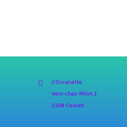

L’Orcanette
Vers-chez-Pillot 2
2108 Couvet