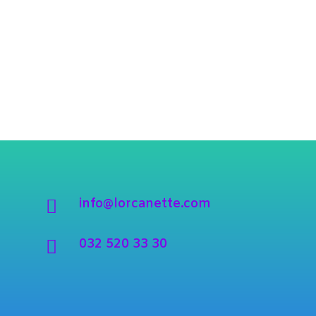
info@lorcanette.com

032 520 33 30
